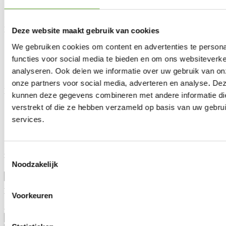
BESS
Energy Management System
Klantendienst
Deze website maakt gebruik van cookies
We gebruiken cookies om content en advertenties te persona
FAQ
Wetgeving
functies voor social media te bieden en om ons websiteverke
Onderhoud & garantie
analyseren. Ook delen we informatie over uw gebruik van on
Vraag advies aan
onze partners voor social media, adverteren en analyse. De
MR Solar
kunnen deze gegevens combineren met andere informatie die
verstrekt of die ze hebben verzameld op basis van uw gebru
Over ons
Nieuws
services.
Lotto Cycling Team
Vacatures
Toestemmingsselectie
Blijf op de hoogte
Noodzakelijk
Aanhef
Voorkeuren
Voornaam
Achternaam