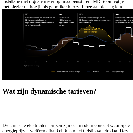
installatie mét digitale meter optimaal aansturen. MR Solar legt je
met plezier uit hoe jij als gebruiker hier zelf mee aan de slag kan
Wat zijn dynamische tarieven?
Dynamische elektriciteitsprijzen zijn een modern concept waarbij de
energieprijzen variëren afhankelijk van het tijdstip van de dag. Deze