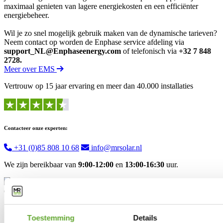
maximaal genieten van lagere energiekosten en een efficiënter
energiebeheer.
Wil je zo snel mogelijk gebruik maken van de dynamische tarieven?
Neem contact op worden de Enphase service afdeling via
support_NL@Enphaseenergy.com
of telefonisch via
+32 7 848
2728.
Meer over EMS
Vertrouw op 15 jaar ervaring en meer dan 40.000 installaties
Contacteer onze experten:
+31 (0)85 808 10 68
info@mrsolar.nl
We zijn bereikbaar van
9:00-12:00
en
13:00-16:30
uur.
Oplossingen
Industriële laadpalen
Industriële zonnepanelen
Toestemming
Details