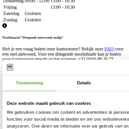
Donderdag
09:00 - 12:00
13:00 - 16:30
Vrijdag
13:00 - 16:30
Zaterdag
Gesloten
Zondag
Gesloten
Noodsituatie? Dringende interventie nodig?
Heb je een vraag buiten onze kantooruren? Bekijk onze
FAQ
voor
een snel antwoord. Voor een dringende noodsituatie kan je buiten
onze kantooruren terecht op het nummer: +32 (0)56 89 26 77.
Base contact form
Onderwerp *
Toestemming
Details
Bericht *
E-mail *
Voornaam *
Deze website maakt gebruik van cookies
Telefoon
Postcode *
We gebruiken cookies om content en advertenties te persona
Naam *
functies voor social media te bieden en om ons websiteverke
Straat en huisnummer
analyseren. Ook delen we informatie over uw gebruik van on