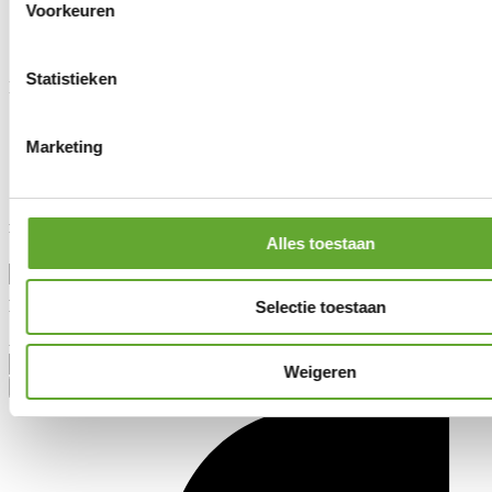
Voorkeuren
Wetgeving
Onderhoud & garantie
Vraag advies aan
Statistieken
MR Solar
Over ons
Nieuws
Marketing
Lotto Cycling Team
Vacatures
Blijf op de hoogte
Alles toestaan
Aanhef
Selectie toestaan
Voornaam
Achternaam
Weigeren