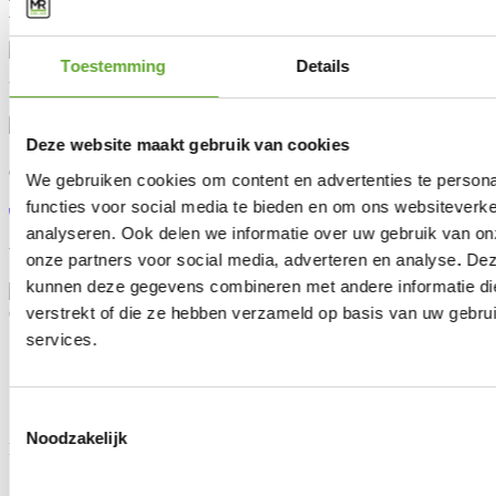
partners
Toestemming
Details
Vertrouw op 15 jaar ervaring en meer dan 40.000 installaties
Deze website maakt gebruik van cookies
Contacteer onze experten:
We gebruiken cookies om content en advertenties te persona
functies voor social media te bieden en om ons websiteverke
+31 (0)85 808 10 68
info@mrsolar.nl
analyseren. Ook delen we informatie over uw gebruik van on
We zijn bereikbaar van
9:00-12:00
en
13:00-16:30
uur.
onze partners voor social media, adverteren en analyse. De
kunnen deze gegevens combineren met andere informatie die
verstrekt of die ze hebben verzameld op basis van uw gebru
Oplossingen
services.
Industriële laadpalen
Industriële zonnepanelen
BESS
Energy Management System
Toestemmingsselectie
Noodzakelijk
Klantendienst
FAQ