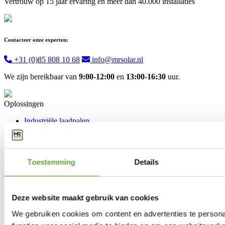
Vertrouw op 15 jaar ervaring en meer dan 40.000 installaties
Contacteer onze experten:
+31 (0)85 808 10 68
info@mrsolar.nl
We zijn bereikbaar van
9:00-12:00
en
13:00-16:30
uur.
Oplossingen
Industriële laadpalen
Industriële zonnepanelen
BESS
Energy Management System
Toestemming
Details
Klantendienst
FAQ
Wetgeving
Deze website maakt gebruik van cookies
Onderhoud & garantie
Vraag advies aan
We gebruiken cookies om content en advertenties te persona