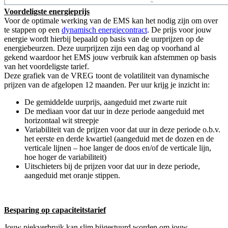
Voordeligste energieprijs
Voor de optimale werking van de EMS kan het nodig zijn om over
te stappen op een
dynamisch energiecontract
. De prijs voor jouw
energie wordt hierbij bepaald op basis van de uurprijzen op de
energiebeurzen. Deze uurprijzen zijn een dag op voorhand al
gekend waardoor het EMS jouw verbruik kan afstemmen op basis
van het voordeligste tarief.
Deze grafiek van de VREG toont de volatiliteit van dynamische
prijzen van de afgelopen 12 maanden.
Per uur krijg je inzicht in:
De gemiddelde uurprijs, aangeduid met zwarte ruit
De mediaan voor dat uur in deze periode aangeduid met
horizontaal wit streepje
Variabiliteit van de prijzen voor dat uur in deze periode o.b.v.
het eerste en derde kwartiel (aangeduid met de dozen en de
verticale lijnen – hoe langer de doos en/of de verticale lijn,
hoe hoger de variabiliteit)
Uitschieters bij de prijzen voor dat uur in deze periode,
aangeduid met oranje stippen.
Besparing op capaciteitstarief
Jouw piekverbruik kan slim bijgestuurd worden om jouw