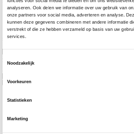
functies voor social media te bieden en om ons websiteverke
MR Solar
analyseren. Ook delen we informatie over uw gebruik van on
Over ons
onze partners voor social media, adverteren en analyse. De
Nieuws
Lotto Cycling Team
kunnen deze gegevens combineren met andere informatie die
Vacatures
verstrekt of die ze hebben verzameld op basis van uw gebru
services.
Blijf op de hoogte
Toestemmingsselectie
Aanhef
Noodzakelijk
Voornaam
Achternaam
Voorkeuren
Statistieken
Marketing