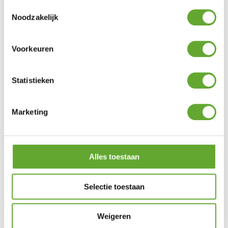
Toestemmingsselectie
Industriële laadpalen
Noodzakelijk
Industriële zonnepanelen
BESS
Energy Management System
Voorkeuren
Klantendienst
FAQ
Statistieken
Wetgeving
Onderhoud & garantie
Vraag advies aan
Marketing
MR Solar
Over ons
Nieuws
Lotto Cycling Team
Alles toestaan
Vacatures
Blijf op de hoogte
Selectie toestaan
Aanhef
Weigeren
Voornaam