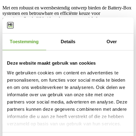
Met een robuust en weersbestendig ontwerp bieden de Battery-Box
systemen een betrouwbare en efficiënte keuze voor
energieonafhankelijkheid en duurzaam energiebeheer.
Specificaties
Artikelnummer
SW10006.2
Afmetingen (BxDxH)
585 x 1228 x 995 mm
Toestemming
Details
Over
Garantie (jaar)
10
Gewicht (kg)
160
Opslagcapaciteit
7,7 kWh
Deze website maakt gebruik van cookies
Vertrouw op 15 jaar ervaring en meer dan 40.000 installaties
We gebruiken cookies om content en advertenties te
personaliseren, om functies voor social media te bieden
en om ons websiteverkeer te analyseren. Ook delen we
informatie over uw gebruik van onze site met onze
Contacteer onze experten:
partners voor social media, adverteren en analyse. Deze
+31 (0)85 808 10 68
info@mrsolar.nl
partners kunnen deze gegevens combineren met andere
We zijn bereikbaar van
9:00-12:00
en
13:00-16:30
uur.
informatie die u aan ze heeft verstrekt of die ze hebben
verzameld op basis van uw gebruik van hun services.
Oplossingen