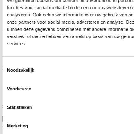
We gebruiken cookies om content en advertenties te persona
Industriële laadpalen
functies voor social media te bieden en om ons websiteverke
Industriële zonnepanelen
analyseren. Ook delen we informatie over uw gebruik van on
BESS
Energy Management System
onze partners voor social media, adverteren en analyse. De
kunnen deze gegevens combineren met andere informatie die
Klantendienst
verstrekt of die ze hebben verzameld op basis van uw gebru
FAQ
services.
Wetgeving
Onderhoud & garantie
Vraag advies aan
Toestemmingsselectie
MR Solar
Noodzakelijk
Over ons
Nieuws
Voorkeuren
Lotto Cycling Team
Vacatures
Blijf op de hoogte
Statistieken
Aanhef
Marketing
Voornaam