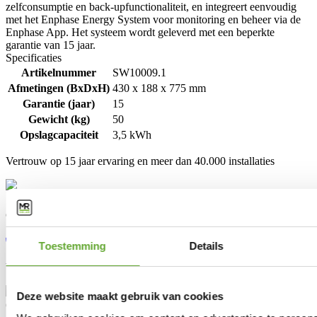
zelfconsumptie en back-upfunctionaliteit, en integreert eenvoudig
met het Enphase Energy System voor monitoring en beheer via de
Enphase App. Het systeem wordt geleverd met een beperkte
garantie van 15 jaar.
Specificaties
Artikelnummer
SW10009.1
Afmetingen (BxDxH)
430 x 188 x 775 mm
Garantie (jaar)
15
Gewicht (kg)
50
Opslagcapaciteit
3,5 kWh
Vertrouw op 15 jaar ervaring en meer dan 40.000 installaties
Contacteer onze experten:
+31 (0)85 808 10 68
info@mrsolar.nl
Toestemming
Details
We zijn bereikbaar van
9:00-12:00
en
13:00-16:30
uur.
Deze website maakt gebruik van cookies
Oplossingen