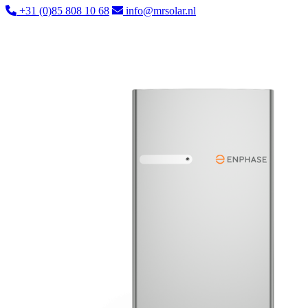
+31 (0)85 808 10 68
info@mrsolar.nl