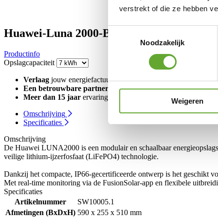
verstrekt of die ze hebben v
Huawei-Luna 2000-Battery-7-S1
Toestemmingsselectie
Noodzakelijk
Productinfo
Opslagcapaciteit
Verlaag
jouw energiefactuur
Een betrouwbare partner
op zonnepanelen & onderhoud
Meer dan 15 jaar
ervaring en kennis
Weigeren
Omschrijving
Specificaties
Omschrijving
De Huawei LUNA2000 is een modulair en schaalbaar energieopslagsyst
veilige lithium-ijzerfosfaat (LiFePO4) technologie.
Dankzij het compacte, IP66-gecertificeerde ontwerp is het geschikt 
Met real-time monitoring via de FusionSolar-app en flexibele uitb
Specificaties
Artikelnummer
SW10005.1
Afmetingen (BxDxH)
590 x 255 x 510 mm