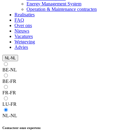
Energy Management System
Operation & Maintenance contracten
Realisaties
FAQ
Over ons
Nieuws
Vacatures
Wetgeving
Advies
NL-NL
BE-NL
BE-FR
FR-FR
LU-FR
NL-NL
Contacteer onze experten: