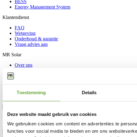
BESS
Energy Management System
Klantendienst
FAQ
Wetgeving
Onderhoud & garantie
Vraag advies aan
MR Solar
Over ons
Nieuws
Lotto Cycling Team
Vacatures
Toestemming
Details
Blijf op de hoogte
Aanhef
Deze website maakt gebruik van cookies
Voornaam
We gebruiken cookies om content en advertenties te persona
Achternaam
functies voor social media te bieden en om ons websiteverke