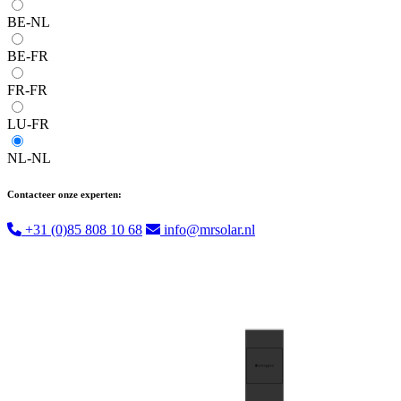
BE-NL
BE-FR
FR-FR
LU-FR
NL-NL
Contacteer onze experten:
+31 (0)85 808 10 68
info@mrsolar.nl