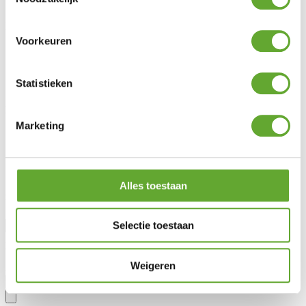
Energy Management System
Klantendienst
Voorkeuren
FAQ
Wetgeving
Onderhoud & garantie
Statistieken
Vraag advies aan
MR Solar
Marketing
Over ons
Nieuws
Lotto Cycling Team
Vacatures
Alles toestaan
Blijf op de hoogte
Selectie toestaan
Aanhef
Voornaam
Weigeren
Achternaam