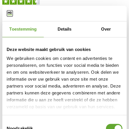
Contacteer onze experten:
+31 (0)85 808 10 68
info@mrsolar.nl
Toestemming
Details
Over
We zijn bereikbaar van
9:00-12:00
en
13:00-16:30
uur.
Deze website maakt gebruik van cookies
We gebruiken cookies om content en advertenties te
personaliseren, om functies voor social media te bieden
en om ons websiteverkeer te analyseren. Ook delen we
informatie over uw gebruik van onze site met onze
partners voor social media, adverteren en analyse. Deze
partners kunnen deze gegevens combineren met andere
informatie die u aan ze heeft verstrekt of die ze hebben
Oplossingen
verzameld op basis van uw gebruik van hun services.
Industriële laadpalen
Industriële zonnepanelen
Toestemmingsselectie
BESS
Noodzakelijk