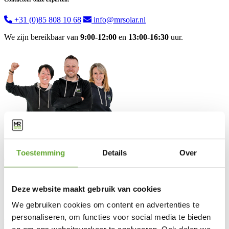
+31 (0)85 808 10 68
info@mrsolar.nl
We zijn bereikbaar van
9:00-12:00
en
13:00-16:30
uur.
Toestemming
Details
Over
Oplossingen
Industriële laadpalen
Industriële zonnepanelen
Deze website maakt gebruik van cookies
BESS
Energy Management System
We gebruiken cookies om content en advertenties te
personaliseren, om functies voor social media te bieden
Klantendienst