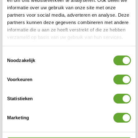
en om ons websiteverkeer te analyseren. Ook delen we
FAQ
informatie over uw gebruik van onze site met onze
Wetgeving
partners voor social media, adverteren en analyse. Deze
Onderhoud & garantie
partners kunnen deze gegevens combineren met andere
Vraag advies aan
informatie die u aan ze heeft verstrekt of die ze hebben
MR Solar
verzameld op basis van uw gebruik van hun services.
Over ons
Nieuws
Toestemmingsselectie
Lotto Cycling Team
Noodzakelijk
Vacatures
Blijf op de hoogte
Voorkeuren
Aanhef
Voornaam
Statistieken
Achternaam
Marketing