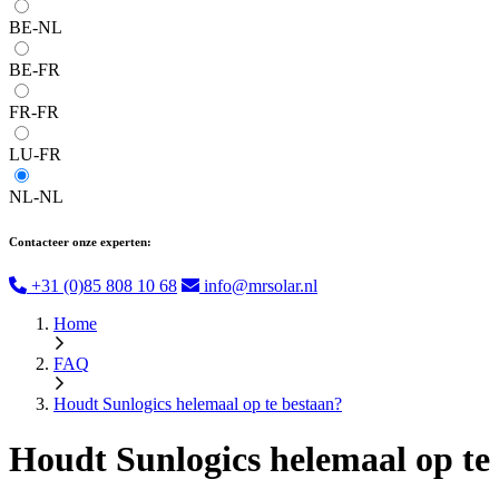
BE-NL
BE-FR
FR-FR
LU-FR
NL-NL
Contacteer onze experten:
+31 (0)85 808 10 68
info@mrsolar.nl
Home
FAQ
Houdt Sunlogics helemaal op te bestaan?
Houdt Sunlogics helemaal op te