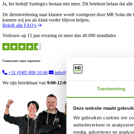
Ja, het bedrijf Sunlogics bestaat niet meer. Dit betekent helaas dat al
De dienstverlening naar klanten wordt voortgezet door MR Solar die 
kunnen wij jou als klant verder blijven helpen.
Bekijk alle FAQ's
Vertrouw op 15 jaar ervaring en meer dan 40.000 installaties
Contacteer onze experten:
+31 (0)85 808 10 68
info@mrsolar.nl
We zijn bereikbaar van
9:00-12:00
en
13:00-16:30
uur.
Toestemming
Deze website maakt gebruik
We gebruiken cookies om cont
websiteverkeer te analyseren
media, adverteren en analys