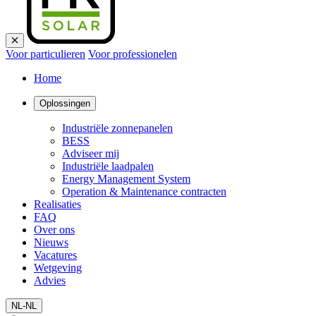
Voor particulieren
Voor professionelen
Home
Oplossingen
Industriële zonnepanelen
BESS
Adviseer mij
Industriële laadpalen
Energy Management System
Operation & Maintenance contracten
Realisaties
FAQ
Over ons
Nieuws
Vacatures
Wetgeving
Advies
NL-NL