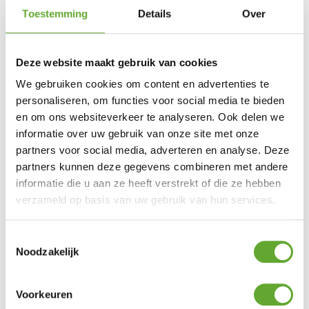
Toestemming
Details
Over
Deze website maakt gebruik van cookies
We gebruiken cookies om content en advertenties te
personaliseren, om functies voor social media te bieden
en om ons websiteverkeer te analyseren. Ook delen we
informatie over uw gebruik van onze site met onze
Oplossingen
partners voor social media, adverteren en analyse. Deze
Industriële laadpalen
partners kunnen deze gegevens combineren met andere
Industriële zonnepanelen
informatie die u aan ze heeft verstrekt of die ze hebben
BESS
verzameld op basis van uw gebruik van hun services.
Energy Management System
Klantendienst
Toestemmingsselectie
FAQ
Noodzakelijk
Wetgeving
Onderhoud & garantie
Vraag advies aan
Voorkeuren
MR Solar