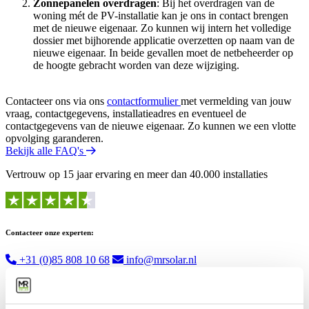
Zonnepanelen overdragen
: Bij het overdragen van de
woning mét de PV-installatie kan je ons in contact brengen
met de nieuwe eigenaar. Zo kunnen wij intern het volledige
dossier met bijhorende applicatie overzetten op naam van de
nieuwe eigenaar. In beide gevallen moet de netbeheerder op
de hoogte gebracht worden van deze wijziging.
Contacteer ons via ons
contactformulier
met vermelding van jouw
vraag, contactgegevens, installatieadres en eventueel de
contactgegevens van de nieuwe eigenaar. Zo kunnen we een vlotte
opvolging garanderen.
Bekijk alle FAQ's
Vertrouw op 15 jaar ervaring en meer dan 40.000 installaties
Contacteer onze experten:
+31 (0)85 808 10 68
info@mrsolar.nl
We zijn bereikbaar van
9:00-12:00
en
13:00-16:30
uur.