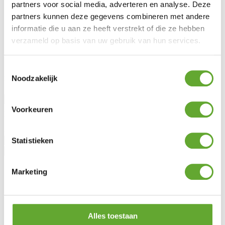
partners voor social media, adverteren en analyse. Deze
MR Solar
partners kunnen deze gegevens combineren met andere
informatie die u aan ze heeft verstrekt of die ze hebben
Over ons
Nieuws
verzameld op basis van uw gebruik van hun services.
Lotto Cycling Team
Vacatures
Toestemmingsselectie
Noodzakelijk
Blijf op de hoogte
Aanhef
Voorkeuren
Voornaam
Achternaam
Statistieken
Marketing
Alles toestaan